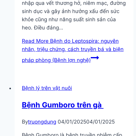
nhập qua vết thương hở, niêm mạc, đường
sinh dục và gây ảnh hưởng xấu đến sức
khỏe cũng như năng suất sinh sản của
heo. Điều đáng…
Read More
Bệnh do Leptospira: nguyên
nhân, triệu chứng, cách truyền bá và biện
pháp phòng (Bệnh lợn nghệ)
Bệnh lý trên vật nuôi
Bệnh Gumboro trên gà
By
truongdung
04/01/2025
04/01/2025
Bệnh Gumboro là bệnh truyền nhiễm cấp